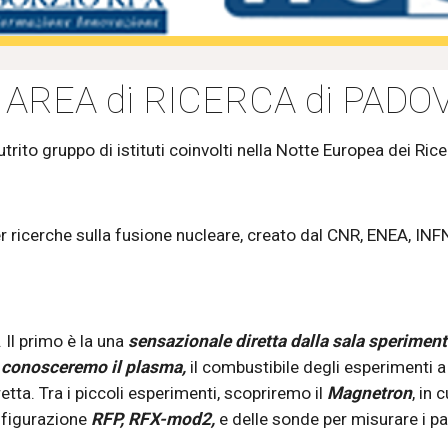
 AREA di RICERCA di PADO
utrito gruppo di istituti 
coinvolti nella Notte 
E
uropea dei 
R
ice
er ricerche sulla fusione nucleare
, creato dal
 CNR, ENEA, INFN
Il primo è la una 
sensazionale diretta dalla sala sperimen
 conosceremo il plasma,
 il combustibile degli esperimenti a
tta. Tra i piccoli esperimenti, scopriremo il 
Magnetron
, in 
nfigurazione 
RFP, RFX-mod2, 
e delle sonde per misurare i pa