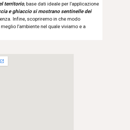
l territorio
, base dati ideale per l’applicazione 
cia e ghiaccio si mostrano sentinelle dei 
in atto e dove i processi naturali si manifestano in tutta la loro impressionante potenza. Infine, scopriremo in che modo 
e meglio l’ambiente nel quale viviamo e a 