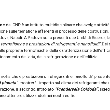
one
 del CNR è un istituto multidisciplinare che svolge attività 
one sulle tematiche afferenti al processo delle costruzioni. 
dova, Napoli.
A Padova sono presenti due Unità di Ricerca, l
 termofisiche e prestazioni di refrigeranti e nanofluidi”.
Dei 
e proprietà termofisiche, della caratterizzazione dell’efficie
onamento dell’aria, della refrigerazione e dell’edilizia.
rmofisiche e prestazioni di refrigeranti e nanofluidi” presentera
l pianeta”
, mostrerà l’impatto sul clima dei refrigeranti che 
razione. Il secondo, intitolato
 “Prendersela CoModa”
, spie
 ottenere utilizzandoli nei nostri edifici.