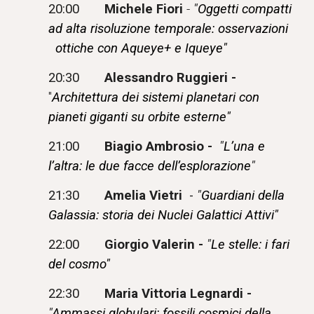
20:00
M
ichele Fiori
-
"
Oggetti compatti
ad alta risoluzione temporale: osservazioni
ottiche con Aqueye+ e Iqueye"
20:30
Alessandro Ruggieri -
"
Architettura dei sistemi planetari con
pianeti giganti su orbite esterne"
21:00
Biagio Ambrosio -
"
L’una e
l’altra: le due facce dell’esplorazione
"
21:30
Amelia Vietri
-
"
Guardiani della
Galassia: storia dei Nuclei Galattici Attivi"
22:00
Giorgio Valerin -
"
Le stelle: i fari
del cosmo"
22:30
Maria Vittoria Legnardi -
"
Ammassi globulari: fossili cosmici della