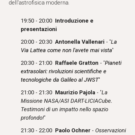
dell'astrofisica moderna.
1
9
:
5
0 -
20
:
00
Introduzione e
presentazioni
20:00 - 20:30
Antonella Vallenari
-
"
L
a
Via Lattea come non l'avete mai vista
"
20:30 - 21:00
Raffaele Gratton
-
"
Pianeti
extrasolari: rivoluzioni scientifiche e
tecnologiche da Galileo al JWST
"
21
:
00
-
21
:
30
Maurizio Pajola
-
"
La
Missione NASA/ASI DART-LICIACube.
Testimoni di un impatto nello spazio
profondo!
"
21:30 - 22:00
Paolo Ochner
-
Osservazioni